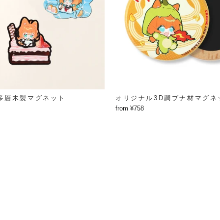
多層木製マグネット
オリジナル3D調ブナ材マグネ
from ¥758