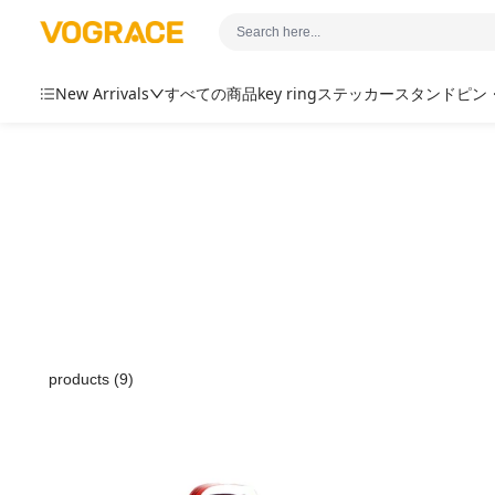
Skip to content
Vograce.jp
New Arrivals
すべての商品
key ring
ステッカー
スタンド
ピン
products (9)